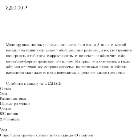
8200,00
₽
Добавить в корзину
Моделирующие лосины ультрамодного цвета этого сезона Авокадо с высокой
посадкой на талии представляют собой идеальное решение для тех, кто стремится
подчеркнуть изгибы тела, скорректировать все недостатки и обеспечить себе
полный комфорт во время занятий спортом. Материал не просвечивает, а также
обладает отличной воздухопроницаемостью, позволяя коже дышать и избегать
накопления влаги даже во время интенсивных и продолжительных тренировок.
С любовью к вашему телу, EXHALE.
Состав
Уход
Размерная сетка
Параметры модели
Состав
80% нейлон
20% спандекс
Уход
Стирай меня в режиме «деликатной стирки» до 40 градусов