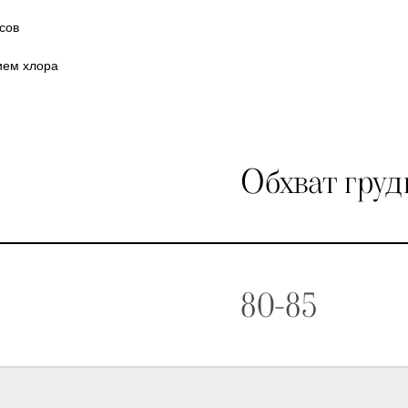
сов
ием хлора