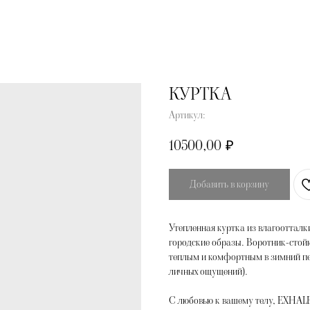
КУРТКА
Артикул:
10500,00
₽
Добавить в корзину
Утепленная куртка из влагооттал
городские образы. Воротник-стойк
теплым и комфортным в зимний пер
личных ощущений).
С любовью к вашему телу, EXHAL