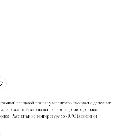
кивающей плащевой ткани с утеплителем прекрасно дополнит
а, переходящий в капюшон делает изделие еще более
иод. Рассчитан на температуру до -10°C (зависит от
E.