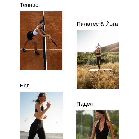
Теннис
Пилатес & Йога
Бег
Падел