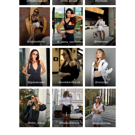
@сhulkovaaaa
@mrs.alinaas
@prohoda
@doravedmes
@marionee
@_alena_savchenko
@gulyaevaam
@evdokimova.ok
@senytina
@elen_sheva
@natazabanova
@ermakdariaa